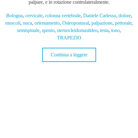
palpare,
e
in
rotazion
e
co
ntro
l
ate­
r
a
l
m
e
n
te
.
Bologna
,
cervicale
,
colonna vertebrale
,
Daniele Carlesso
,
dolore
,
muscoli
,
nuca
,
orientamento
,
Osteopostural
,
palpazione
,
pettorale
,
semispinale
,
spenio
,
sternocleidomastideo
,
testa
,
tono
,
TRAPEZIO
Continua a leggere