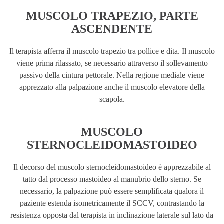
MUSCOLO
TRAPEZIO,
PARTE
ASCENDENTE
Il
terap
i
sta affe
rra
i
l
mu
sco
l
o
trapez
i
o
t
r
a
pol
l
ice
e
d
i
t
a.
Il musco
l
o
v
i
e
n
e
p
rim
a
ril
assato, se
n
ecess
ar
io att
r
averso
i
l
so
ll
eva
m
e
n
to
passivo del
l
a
ci
ntur
a
pettora
l
e
.
Nella
regio­
n
e
med
i
ale
vie
n
e
appr
ezzato
a
ll
a palpaz
i
one a
n
c
he
il
mu­sco
l
o
e
l
evatore de
lla
scapo
la.
MUSCOLO
STE
RNOCLEIDOMASTOID
EO
Il
d
eco
r
s
o de
l
mu
sco
l
o s
t
erno
cl
e
i
domastoid
eo
è
a
p
prez­
za
bil
e
a
l
tatto
dal
p
r
ocesso mastoideo
a
l
m
a
nubrio d
e
ll
o s
t
e
rn
o. Se
n
e
c
essa
rio
,
l
a pa
l
paz
i
o
n
e
può
esse
r
e
se
m
p
l
ificata
q
u
a
l
o
r
a
i
l
pa
z
i
e
n
te
es
t
e
n
da
i
so
m
etr
i
ca
m
e
nt
e
i
l
SCCV, co
n
trastando
la
r
esis
t
en
z
a
o
pp
osta
da
l
terapista
in
i
ncli
nazio
ne latera
l
e
s
ul
la
t
o
da