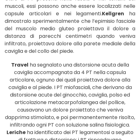
muscoli, essi possono anche essere localizzati nelle
capsule articolari e nei legamenti.
Kellgren
ha
dimostralo sperimentalmente che l’epimisio fasciale
del muscolo medio gluteo proiettava il dolore a
distanza di parecchi centimetri quando veniva
infiltrato, proiettava dolore alla parete mediale della
caviglia e del collo del piede.
Travel
ha segnalato una distorsione acuta della
caviglia accompagnata da 4 PT nella capsula
articolare, ognuno dei quali proiettava dolore alla
caviglia e al piede. I PT miofasciali, che derivano da
distorsione acute del ginocchio, caviglia, polso ed
articolazione metacarpofalangea del pollice,
causavano un dolore proiettato che veniva
dapprima stimolato, e poi permanentemente risolto,
infiltrando ogni PT con soluzione salina fisiologica.
Leriche
ha identificato dei PT legamentosi a seguito
di frattura o distorsione; i PT rispondevano