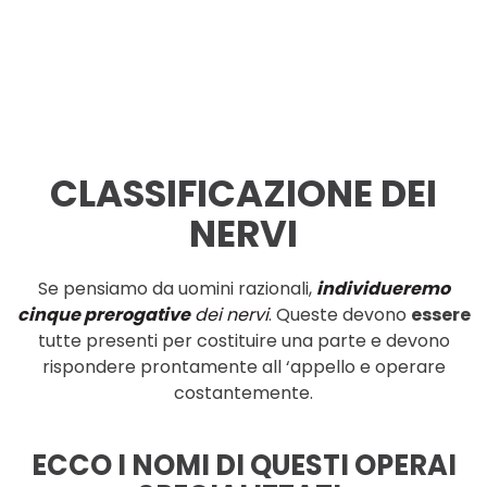
CLASSIFICAZIONE DEI
NERVI
Se
pensiamo
da
uomini razionali,
individueremo
cinque prerogative
dei
nervi
.
Queste de
vono
essere
tutte presenti per costituire
una
parte e
devono
rispondere prontamente
all
‘ap
pello
e
operare
costantemente.
ECCO
I
NOMI
DI
QUESTI
OPERAI