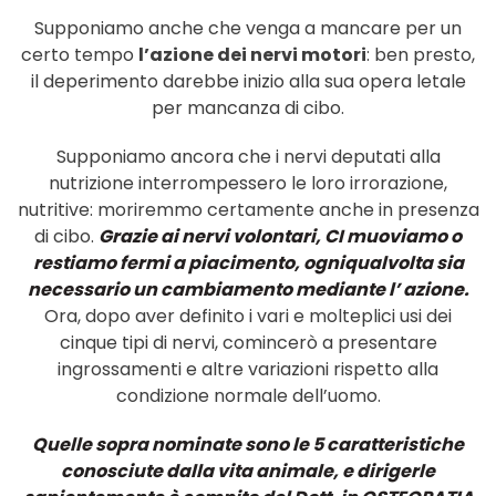
Supponiamo
anche
che
venga a mancare per
un
certo tempo
l’azione
dei
nervi
motori
:
ben
presto,
il
deperimento
darebbe
inizio alla
sua
opera
letale
per
mancanza
di
cibo.
Supponiamo
ancora
che
i
nervi
deputati alla
nutrizione
interrompessero
le
loro irrora
zione
,
nutritive: moriremmo
certamente anche
in
presenza
di
cibo.
Grazie
ai
nervi
volontari
,
CI
muoviamo
o
restiamo
fermi
a piacimento,
ogniqualvolta sia
necessario
un
cambiamento
mediante l’
azione.
Ora,
dopo aver
definito
i
vari
e molteplici
usi
dei
cinque
tipi
di
nervi, comincerò
a presentare
ingrossamenti
e altre
variazioni rispetto
alla
condizione normale dell’uomo.
Quelle sopra nominate sono le 5 caratteristiche
conosciute dalla vita animale, e dirigerle