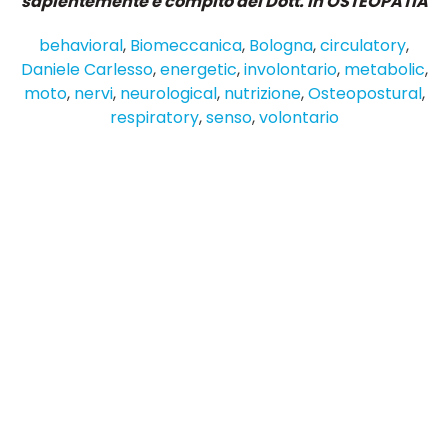
sapientemente è compito del Dott. in OSTEOPATIA
behavioral
,
Biomeccanica
,
Bologna
,
circulatory
,
Daniele Carlesso
,
energetic
,
involontario
,
metabolic
,
moto
,
nervi
,
neurological
,
nutrizione
,
Osteopostural
,
respiratory
,
senso
,
volontario